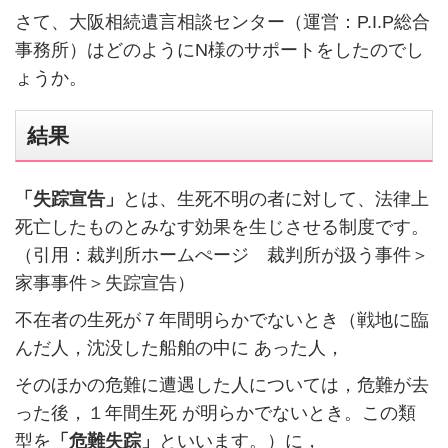
さて、大阪相続遺言相談センター（運営：P.I.P総合
事務所）はどのようにN様のサポートをしたのでし
ょうか。
結果
「失踪宣告」
とは、生死不明の者に対して、法律上
死亡したものとみなす効果を生じさせる制度です。
（引用：裁判所ホームぺージ 裁判所が扱う事件＞
家事事件＞失踪宣告）
不在者の生死が７年間明らかでないとき（戦地に臨
んだ人，沈没した船舶の中に あった人，
そのほかの危難に遭遇した人については，危難が去
った後，１年間生死 が明らかでないとき。この類
型を
「危難失踪」
といいます。）に，