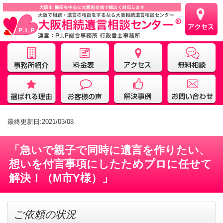
最終更新日:2021/03/08
「急いで親子で同時に遺言を作りたい、
想いを付言事項にしたためプロに任せて
解決！（M市Y様）」
ご依頼の状況