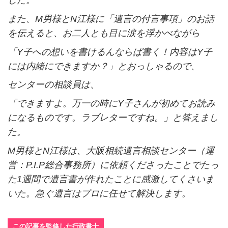
また、
M
男様と
N
江様に「遺言の付言事項」のお話
を伝えると、お二人とも目に涙を浮かべながら
「
Y
子への想いを書けるんならば書く！内容は
Y
子
には内緒にできますか？」
とおっしゃるので、
センターの相談員は、
「できますよ。万一の時に
Y
子さんが初めてお読み
になるものです。ラブレターですね。」と答えまし
た。
M
男様と
N
江様は、大阪相続遺言相談センター（運
営：P.I.P総合事務所）に依頼くださったことでたっ
た
1
週間で遺言書が作れたことに感激してくさいま
いた。急ぐ遺言はプロに任せて解決します。
この記事を監修した行政書士