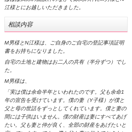
江様とにお越しいただきました。
相談内容
M
男様と
N
江様は、ご自身のご自宅の登記事項証明
書をお持ちになりました。
自宅の土地と建物はお二人の共有（半分ずつ）でし
た。
M
男様は、
「実は僕は余命半年といわれたのです。父も余命
1
年の宣告を受けています。僕の妻（
Y
子様）が僕と
父と母の世話をずっとしてくれています。僕と妻の
間には子供はいません。僕の財産は妻にすべてあげ
たい。父も妻と仲が良く、全部の財産をあげたいと