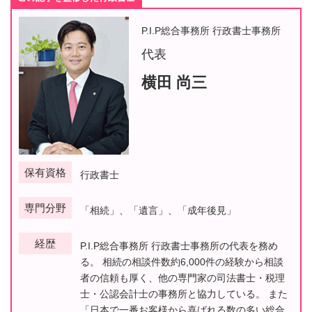
P.I.P総合事務所 行政書士事務所
代表
横田 尚三
保有資格
行政書士
専門分野
「相続」、「遺言」、「成年後見」
経歴
P.I.P総合事務所 行政書士事務所の代表を務め
る。 相続の相談件数約6,000件の経験から相談
者の信頼も厚く、他の専門家の司法書士・税理
士・公認会計士の事務所と協力している。 また
「日本で一番お客様から喜ばれる数の多い総合