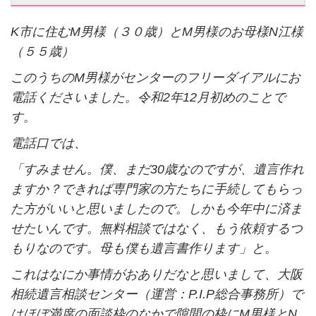
K
市に住む
M
男様（３０歳）と
M
男様のお母様
N
江様
（５５歳）
このうちの
M
男様がセンターのフリーダイアルにお
電話くださいました。令和
2
年
12
月初めのことで
す。
電話口では、
「すみません。僕、まだ
30
歳なのですが、遺言作れ
ますか？できれば専門家の方たちに手続してもらっ
た方がいいと思いましたので。しかも今年中に済ま
せたいんです。無料相談ではなく、もう依頼するつ
もりなのです。母も僕も遺言書作ります」と。
これはなにか事情がおありだなと思いまして、大阪
相続遺言相談センター（運営：P.I.P総合事務所）で
はほぼ満席の面談枠のなかで
隙間の枠に
M
男様と
N