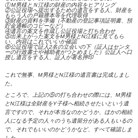
①Ｍ男様とＮ江様の財産の内容をヒアリング
②公証役場へ提出するための遺言をする人、財産を
もらう人の戸籍謄本等を代理取得
③財産の資料を準備（不動産の登記事項証明書、預
貯金通帳のコピーなど）
④遺言の案文を作成し公証役場と打ち合わせ
⑤出来上がった案文を
M
男様と
N
江様に見てもら
い、内容はこれでいいか確認
⑥公証役場で証人
2
名の立会いの下（証人はセンタ
ーの行政書士や補助者がつとめました）公証人へ口
授し遺言をする人、証人が署名押印
これで無事、
M
男様と
N
江様の遺言書は完成しまし
た。
ところで、上記の⑤の打ち合わせの際には、
M
男様
と
N
江様は全財産を
Y
子様へ相続させたいという遺
言ですので、それが本当なのかどうか、ほかの相続
人になる予定の人々のうち遺留分がある人もいるの
で、それでもいいのかどうかなど、すべて確認しま
した。