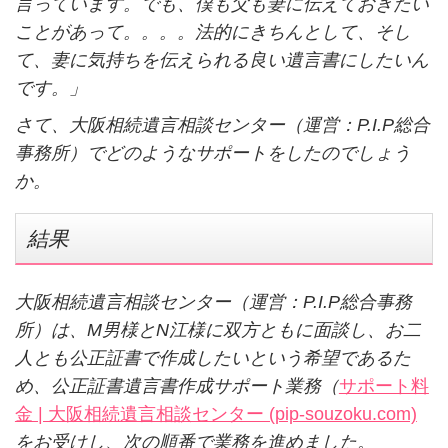
言っています。でも、僕も父も妻に伝えておきたい
ことがあって。。。。法的にきちんとして、そし
て、妻に気持ちを伝えられる良い遺言書にしたいん
です。」
さて、大阪相続遺言相談センター（運営：P.I.P総合
事務所）でどのようなサポートをしたのでしょう
か。
結果
大阪相続遺言相談センター（運営：P.I.P総合事務
所）は、
M
男様と
N
江様に双方ともに面談し、お二
人とも公正証書で作成したいという希望であるた
め、公正証書遺言書作成サポート業務（
サポート料
金 | 大阪相続遺言相談センター (pip-souzoku.com)
をお受けし、次の順番で業務を進めました。