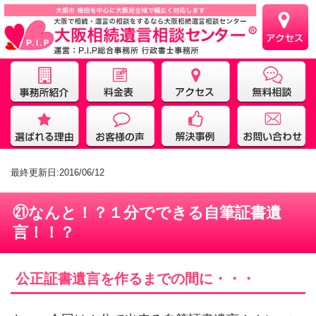
最終更新日:2016/06/12
㉑なんと！？１分でできる自筆証書遺
言！！？
公正証書遺言を作るまでの間に・・・