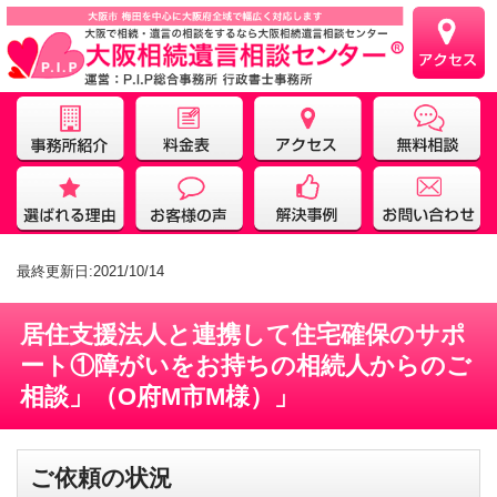
最終更新日:2021/10/14
居住支援法人と連携して住宅確保のサポ
ート①障がいをお持ちの相続人からのご
相談」（O府M市M様）」
ご依頼の状況