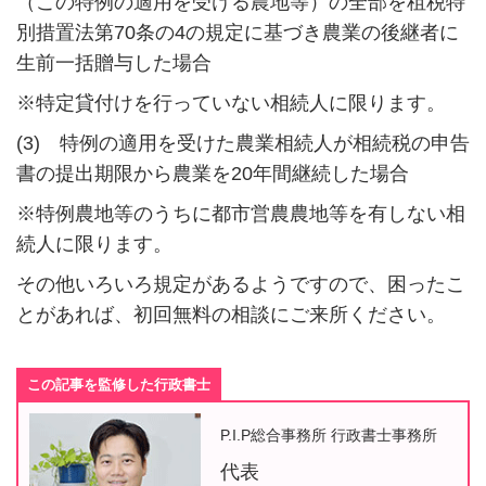
（この特例の適用を受ける農地等）の全部を租税特
別措置法第70条の4の規定に基づき農業の後継者に
生前一括贈与した場合
※特定貸付けを行っていない相続人に限ります。
(3) 特例の適用を受けた農業相続人が相続税の申告
書の提出期限から農業を20年間継続した場合
※特例農地等のうちに都市営農農地等を有しない相
続人に限ります。
その他いろいろ規定があるようですので、困ったこ
とがあれば、初回無料の相談にご来所ください。
この記事を監修した行政書士
P.I.P総合事務所 行政書士事務所
代表