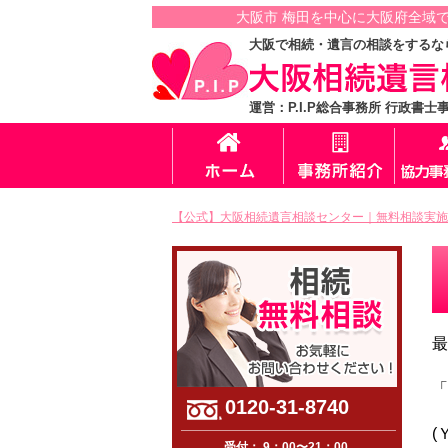
大阪市 梅田を中心に大阪府全域
大阪で相続・遺言の相談をするな
運営：P.I.P総合事務所 行政書士
【公式】大阪相続遺言相談センター｜無料相談実施
最
「
0120-31-8740
(
受付： 9：00〜21：00