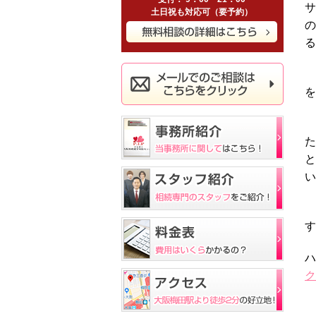
サ
土日祝も対応可（要予約）
の
る
「
を
1
た
と
い
未
す
ハ
ク