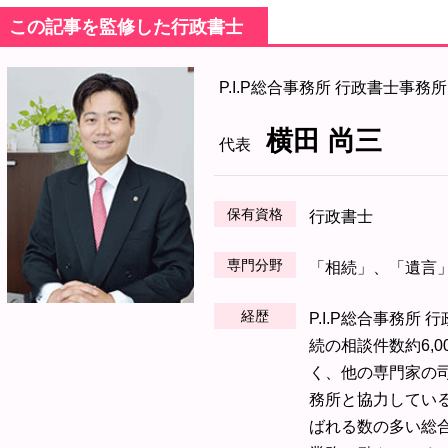
この記事を監修した行政書士
P.I.P総合事務所 行政書士事務所
横田 尚三
代表
保有資格
行政書士
専門分野
「相続」、「遺言
経歴
P.I.P総合事務所
続の相談件数約6,
く、他の専門家の
務所と協力してい
ばれる数の多い総