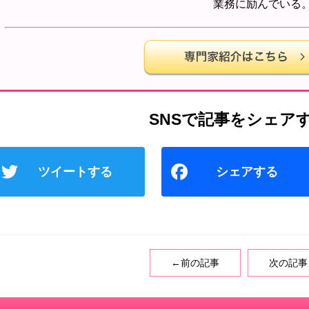
業務に励んでいる
T
wi
tt
er
←前の記事
次の記事