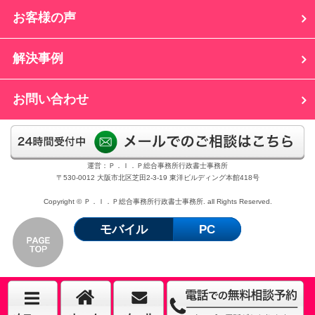
お客様の声
解決事例
お問い合わせ
運営：Ｐ．Ｉ．Ｐ総合事務所行政書士事務所
〒530-0012 大阪市北区芝田2-3-19 東洋ビルディング本館418号
Copyright © Ｐ．Ｉ．Ｐ総合事務所行政書士事務所. all Rights Reserved.
モバイル
PC