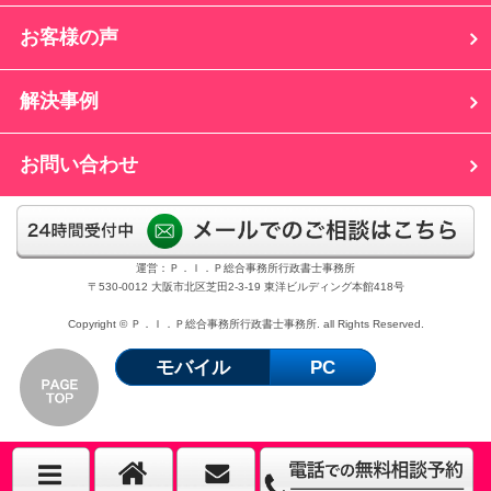
お客様の声
解決事例
お問い合わせ
運営：Ｐ．Ｉ．Ｐ総合事務所行政書士事務所
〒530-0012 大阪市北区芝田2-3-19 東洋ビルディング本館418号
Copyright © Ｐ．Ｉ．Ｐ総合事務所行政書士事務所. all Rights Reserved.
モバイル
PC