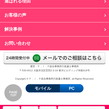
選ばれる理由
お客様の声
解決事例
お問い合わせ
運営：Ｐ．Ｉ．Ｐ総合事務所行政書士事務所
〒530-0012 大阪市北区芝田2-3-19 東洋ビルディング本館418号
Copyright © Ｐ．Ｉ．Ｐ総合事務所行政書士事務所. all Rights Reserved.
モバイル
PC