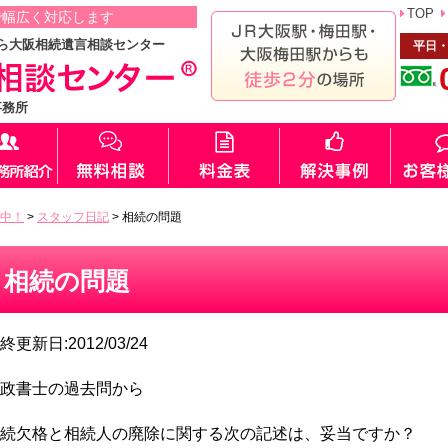
TOP
で幅広く対応します
ら大阪相続遺言相談センター
平日・
事務所
中！
>
スタッフ日記
>
相続の問題
相続の問題
終更新日:2012/03/24
政書士の過去問から
続欠格と相続人の廃除に関する次の記述は、妥当ですか？