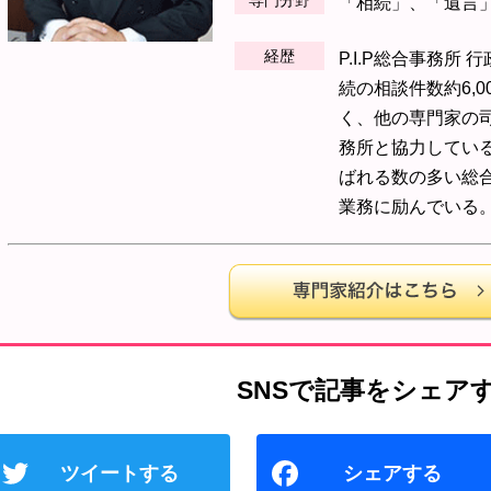
専門分野
「相続」、「遺言
経歴
P.I.P総合事務所
続の相談件数約6,
く、他の専門家の
務所と協力してい
ばれる数の多い総
業務に励んでいる
T