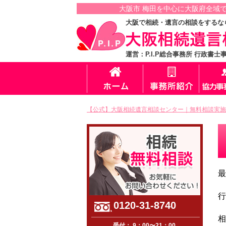
大阪市 梅田を中心に大阪府全域
大阪で相続・遺言の相談をするな
運営：P.I.P総合事務所 行政書士
【公式】大阪相続遺言相談センター｜無料相談実施
最
行
0120-31-8740
相
受付： 9：00〜21：00