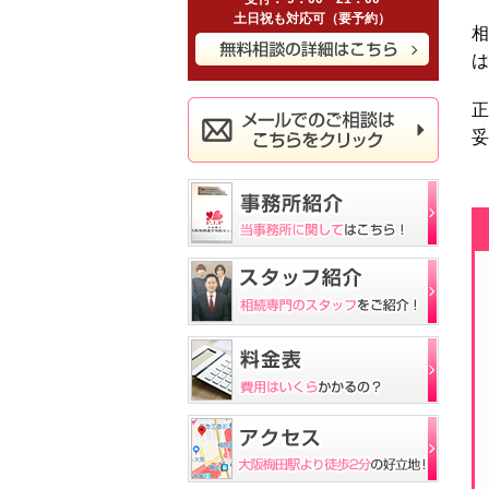
土日祝も対応可（要予約）
相
は
正
妥