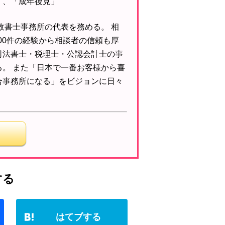
」、「成年後見」
 行政書士事務所の代表を務める。 相
000件の経験から相談者の信頼も厚
司法書士・税理士・公認会計士の事
る。 また「日本で一番お客様から喜
合事務所になる」をビジョンに日々
。
F
H